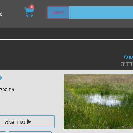
0
sired page. Touch device users, explore by touch or with s
חיפוש
צ
שלי
דדיה
את הפלי
נגן דוגמא