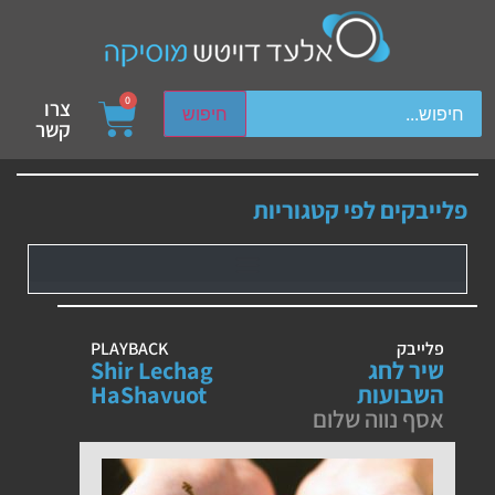
ch device users, explore by touch or with swipe gestures.
0
צרו
חיפוש
קשר
פלייבקים לפי קטגוריות
פלייבק
PLAYBACK
שיר לחג
Shir Lechag
השבועות
HaShavuot
אסף נווה שלום