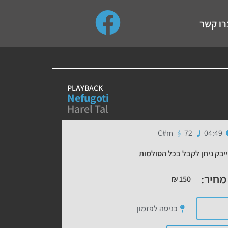
use up and down arrows to review and enter to go to the de
רו קשר
PLAYBACK
Nefugoti
Harel Tal
C#m
72
04:49
יבק ניתן לקבל בכל הסולמות
מחיר:
₪
150
כניסה לפזמון