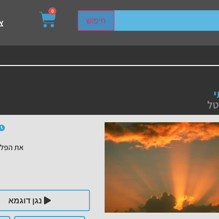
0
sired page. Touch device users, explore by touch or with s
חיפוש
צ
י
טל
את הפלי
נגן דוגמא