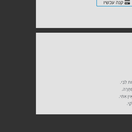
קנה עכשיו
ַת לִבִּי.
ְתָּרָה.
ֵין אִתִּי.
קָי.