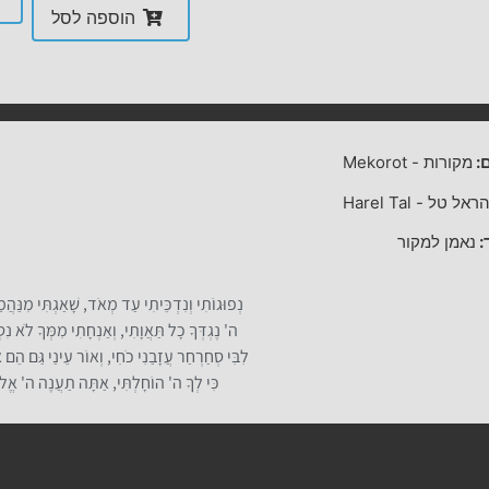
הוספה לסל
:
מקורות
-
Mekorot
ראל טל
-
Harel Tal
:
נאמן למקור
נְפוּגוֹתִי וְנִדְכֵּיתִי עַד מְאֹד, שָׁאַגְתִּי מִנַּהֲמ
ה' נֶגְדְּךָ כָל תַּאֲוָתִי, וְאַנְחָתִי מִמְּךָ לֹא נִס
לִבִּי סְחַרְחַר עֲזָבַנִי כֹחִי, וְאוֹר עֵינַי גַּם הֵם א
כִּי לְךָ ה' הוֹחָלְתִּי, אַתָּה תַעֲנֶה ה' אֱלֹ