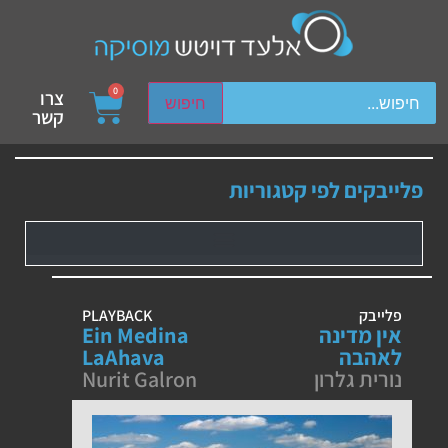
ch device users, explore by touch or with swipe gestures.
0
צרו
חיפוש
קשר
פלייבקים לפי קטגוריות
פלייבק
PLAYBACK
אין מדינה
Ein Medina
לאהבה
LaAhava
נורית גלרון
Nurit Galron