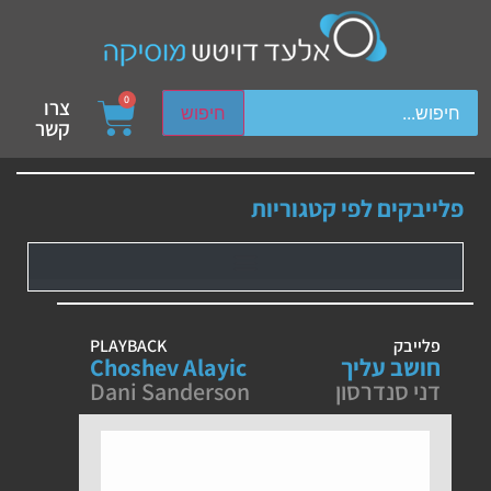
ch device users, explore by touch or with swipe gestures.
0
צרו
חיפוש
קשר
פלייבקים לפי קטגוריות
פלייבק
PLAYBACK
חושב עליך
Choshev Alayic
דני סנדרסון
Dani Sanderson