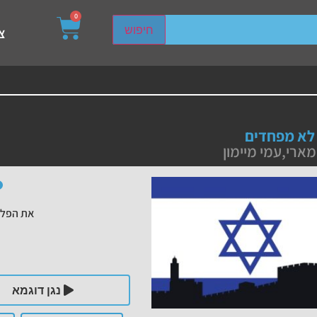
0
sired page. Touch device users, explore by touch or with s
חיפוש
צ
 לא מפחדים
מארי
,
עמי מיימון
את הפלי
נגן דוגמא