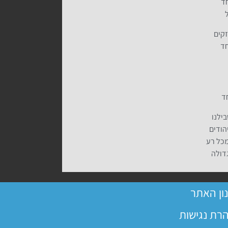
חד
זקים
חד
חד
ילנו
הודים
מכל רע
דולה
ון האתר
רת נגישות