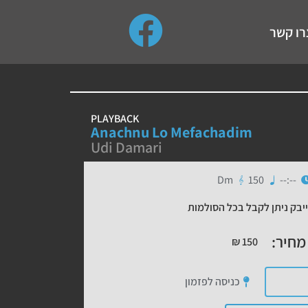
use up and down arrows to review and enter to go to the de
רו קשר
PLAYBACK
Anachnu Lo Mefachadim
Udi Damari
Dm
150
--:--
יבק ניתן לקבל בכל הסולמות
מחיר:
₪
150
כניסה לפזמון