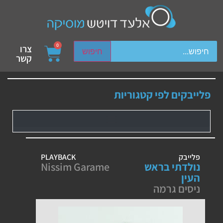
ch device users, explore by touch or with swipe gestures.
0
צרו
חיפוש
קשר
פלייבקים לפי קטגוריות
פלייבק
PLAYBACK
נולדתי בראש
Nissim Garame
העין
ניסים גרמה