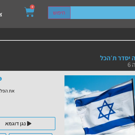
0
sired page. Touch device users, explore by touch or with s
חיפוש
צ
 יסדר ת׳הכל
6
את הפלי
נגן דוגמא