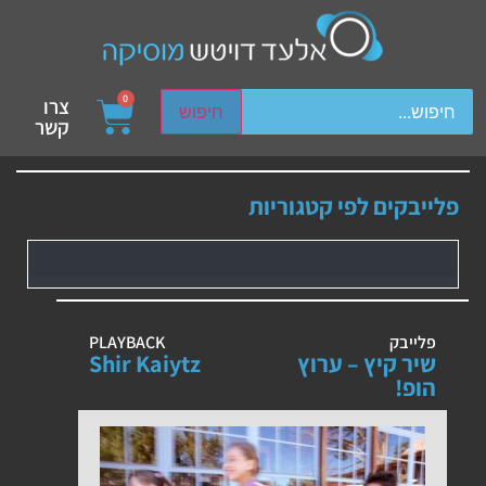
ch device users, explore by touch or with swipe gestures.
0
צרו
חיפוש
קשר
פלייבקים לפי קטגוריות
פלייבק
PLAYBACK
שיר קיץ – ערוץ
Shir Kaiytz
הופ!