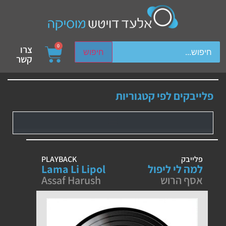
ch device users, explore by touch or with swipe gestures.
0
צרו
חיפוש
קשר
פלייבקים לפי קטגוריות
פלייבק
PLAYBACK
למה לי ליפול
Lama Li Lipol
אסף הרוש
Assaf Harush