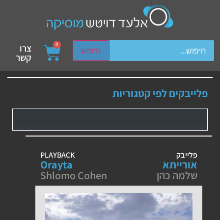
ch device users, explore by touch or with swipe gestures.
0
צרו
חיפוש
קשר
פלייבקים לפי קטגוריות
פלייבק
PLAYBACK
אורייתא
Orayta
שלמה כהן
Shlomo Cohen