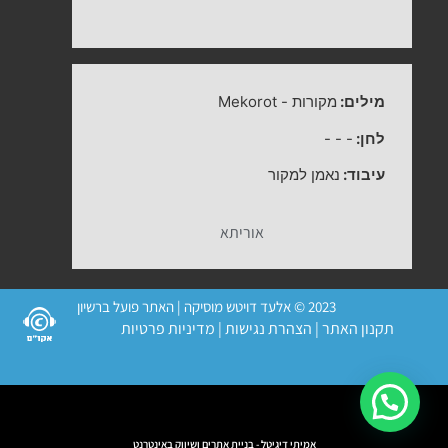
מילים:
מקורות
-
Mekorot
לחן:
-
-
-
עיבוד:
נאמן למקור
אוריתא
2023 © אלעד דויטש מוסיקה | האתר פועל ברשיון
תקנון האתר
|
הצהרת נגישות
|
מדיניות פרטיות
אמיתי דיגיטל - בניית אתרים ושיווק באינטרנט