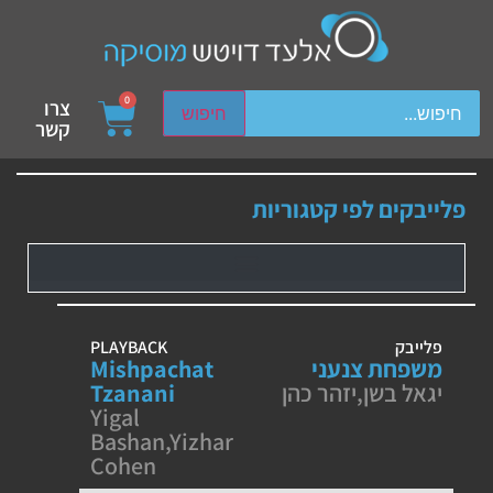
ch device users, explore by touch or with swipe gestures.
0
צרו
חיפוש
קשר
פלייבקים לפי קטגוריות
פלייבק
PLAYBACK
משפחת צנעני
Mishpachat
יגאל בשן
,
יזהר כהן
Tzanani
Yigal
Bashan
,
Yizhar
Cohen