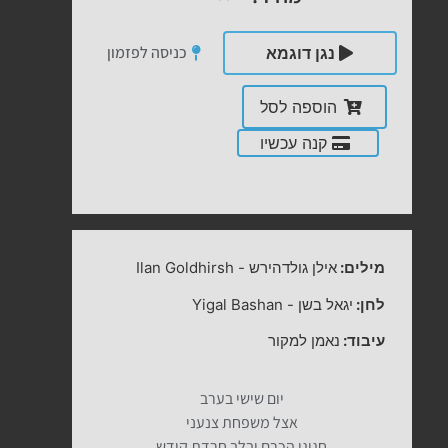
כניסה לפזמון
נגן דוגמא
הוספה לסל
קנה עכשיו
מילים:
אילן גולדהירש
-
Ilan Goldhirsh
לחן:
יגאל בשן
-
Yigal Bashan
עיבוד:
נאמן למקור
יום שישי בערב
אצל משפחת צנעני
חגיגי הכרם ובלב חרדת קודש