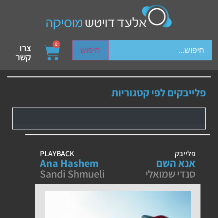
ch device users, explore by touch or with swipe gestures.
0
צרו
חיפוש
קשר
פלייבקים לפי קטגוריות
פלייבק
PLAYBACK
אנא השם
Ana Hashem
סנדי שמואלי
Sandi Shmueli