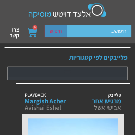
ch device users, explore by touch or with swipe gestures.
0
צרו
חיפוש
קשר
פלייבקים לפי קטגוריות
פלייבק
PLAYBACK
מרגיש אחר
Margish Acher
אבישי אשל
Avishai Eshel