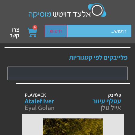
ch device users, explore by touch or with swipe gestures.
0
צרו
חיפוש
קשר
פלייבקים לפי קטגוריות
פלייבק
PLAYBACK
עטלף עיוור
Atalef Iver
אייל גולן
Eyal Golan