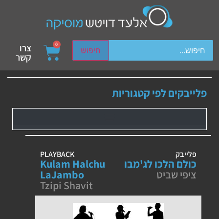
ch device users, explore by touch or with swipe gestures.
0
צרו
חיפוש
קשר
פלייבקים לפי קטגוריות
פלייבק
PLAYBACK
כולם הלכו לג'מבו
Kulam Halchu
ציפי שביט
LaJambo
Tzipi Shavit