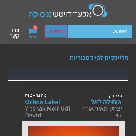
ch device users, explore by touch or with swipe gestures.
0
צרו
חיפוש
קשר
פלייבקים לפי קטגוריות
פלייבק
PLAYBACK
אוחילה לאל
Ochila Lakel
יצחק מאיר אודי
Yitshak Meir Udi
דוידי
Davidi