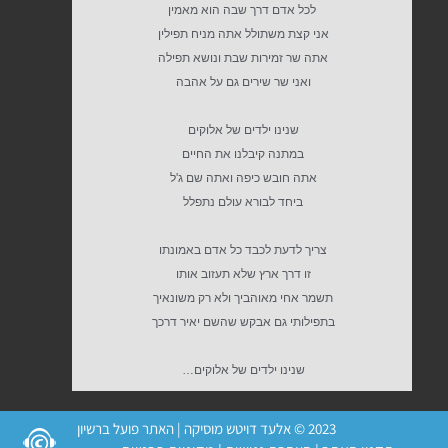
לכל אדם דרך שבה הוא מאמין
אני קצת משתולל אתה מניח תפילין
אתה שר זמירות שבת ונושא תפילה
ואני שר שירים גם על אהבה
שנינו ילדים של אלוקים
במתנה קיבלנו את החיים
אתה חובש כיפה ואתה שם ג'ל
ביחד לבורא עולם נתפלל
צריך לדעת לכבד כל אדם באמונתו
זו דרך ארץ שלא תעזוב אותו
תשמר אחי מאוהביך ולא רק משונאיך
בתפילותי גם אבקש שהשם יאיר דרכך
שנינו ילדים של אלוקים…
2023 © אלעד דויטש מוסיקה | האתר פועל ברשיון