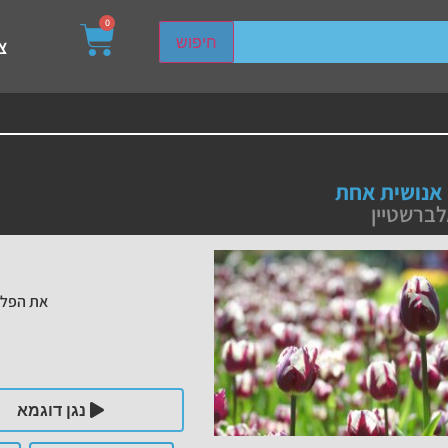
0
sired page. Touch device users, explore by touch or with s
חיפוש
צ
אנושית אחת
לברשטיין
את הפלי
נגן דוגמא