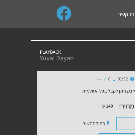
use up and down arrows to review and enter to go to the de
רו קשר
PLAYBACK
Yuval Dayan
---
0
01:52
יבק ניתן לקבל בכל הסולמות
מחיר:
₪
140
פתיחה לשיר