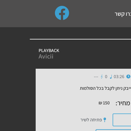
use up and down arrows to review and enter to go to the de
רו קשר
PLAYBACK
Avicii
---
0
03:26
יבק ניתן לקבל בכל הסולמות
מחיר:
₪
150
פתיחה לשיר