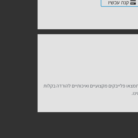
קנה עכשיו
 Avicii בביצוע Madilyn Bailey להורדה. אצלנו תמצאו פלייבקים מקצועיים ואיכותיים להורדה בקלות
ינו.