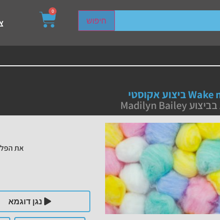
0
sired page. Touch device users, explore by touch or with s
חיפוש
צ
ביצוע אקוסטי
את הפלי
נגן דוגמא