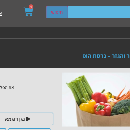
0
sired page. Touch device users, explore by touch or with s
חיפוש
צ
 והגזר – גרסת הופ
את הפלי
נגן דוגמא