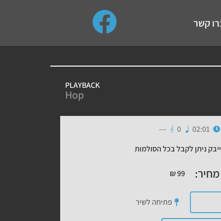
use up and down arrows to review and enter to go to the de
רו קשר
PLAYBACK
Hop
---
0
02:01
יבק ניתן לקבל בכל הסולמות
מחיר:
₪
99
פתיחה לשיר