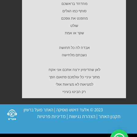
מהדהד בראשכם
סוחף כמו הגלים
מהפנט את גופכם
שולט
שקר או אמת
אבדה לה כל תחושה
נשבתם מלחישה
לאן שהדימיון ירצה אתכם אני אקח
מתוך עיניי כל עולמכם פתאום הפך
למציאות לא מציאות אולי
רק הביטו בעיניי
2023 © אלעד דויטש מוסיקה | האתר פועל ברשיון
תקנון האתר
|
הצהרת נגישות
|
מדיניות פרטיות