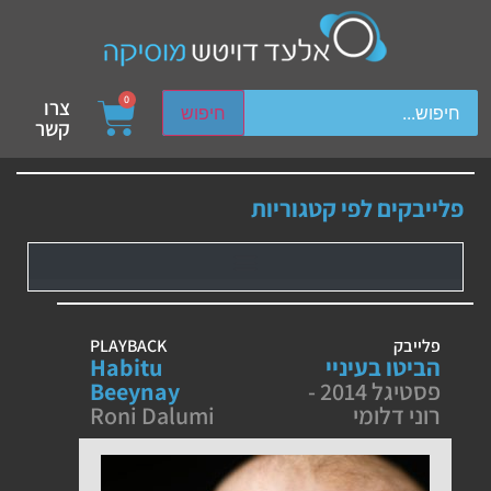
ch device users, explore by touch or with swipe gestures.
0
צרו
חיפוש
קשר
פלייבקים לפי קטגוריות
פלייבק
PLAYBACK
הביטו בעיניי
Habitu
פסטיגל 2014 -
Beeynay
רוני דלומי
Roni Dalumi