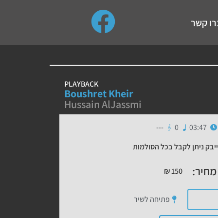
use up and down arrows to review and enter to go to the de
רו קשר
PLAYBACK
Boushret Kheir
Hussain AlJassmi
---
0
03:47
יבק ניתן לקבל בכל הסולמות
מחיר:
₪
150
פתיחה לשיר