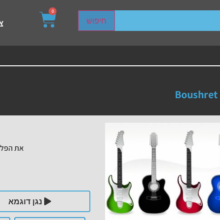
0
sired page. Touch device users, explore by touch or with s
חיפוש
צ
Boushret 
את הפלי
נגן דוגמא