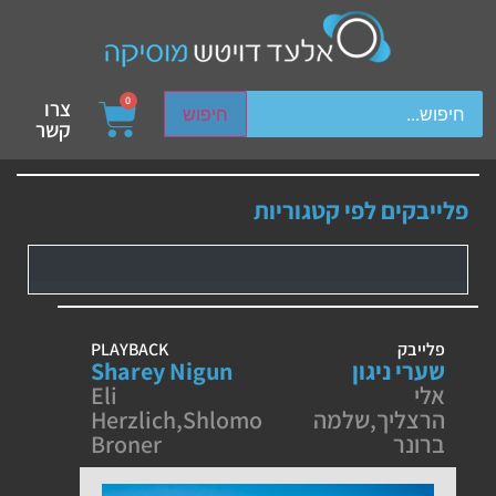
ch device users, explore by touch or with swipe gestures.
0
צרו
חיפוש
קשר
פלייבקים לפי קטגוריות
פלייבק
PLAYBACK
שערי ניגון
Sharey Nigun
אלי
Eli
הרצליך
,
שלמה
Shlomo
,
Herzlich
ברונר
Broner