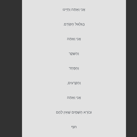
אֲנִי וְאַתָּה וְחַיֵּינוּ
בַּגִּלְגּוּל הַקּוֹדֵם.
אֲנִי וְאַתָּה
וְהַשֶּׁקֶר
וְהַפַּחַד
וְהַקְּרָעִים,
אֲנִי וְאַתָּה
וּבוֹרֵא הַשָּׁמַיִם שֶׁאֵין לָהֶם
חוֹף