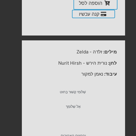
הוספה לסל
קנה עכשיו
מילים:
זלדה
-
Zelda
לחן:
נורית הירש
-
Nurit Hirsh
עיבוד:
נאמן למקור
שְׁלוֹמִי קָשׁוּר בְּחוּט
אֶל שְׁלוֹמְךָ
וְהַחַגִּים הָאֲהוּבִים