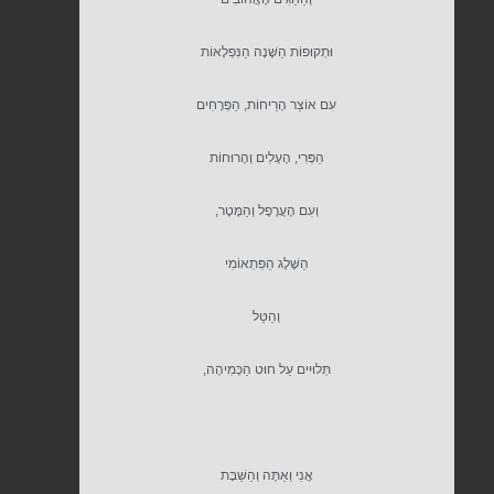
וּתְקוּפוֹת הַשָּׁנָה הַנִּפְלָאוֹת
עִם אוֹצַר הָרֵיחוֹת, הַפְּרָחִים
הַפְּרִי, הֶעָלִים וְהָרוּחוֹת
וְעִם הָעֲרָפֶל וְהַמָּטָר,
הַשֶּׁלֶג הַפִּתְאוֹמִי
וְהַטַּל
תְּלוּיִים עַל חוּט הַכְּמִיהָה,
אֲנִי וְאַתָּה וְהַשַּׁבָּת