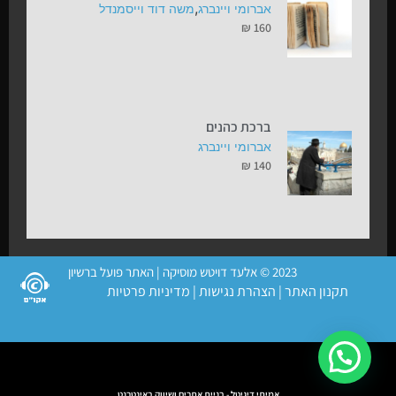
,
אברומי ויינברג
משה דוד וייסמנדל
₪
160
ברכת כהנים
אברומי ויינברג
₪
140
2023 © אלעד דויטש מוסיקה | האתר פועל ברשיון
תקנון האתר
|
הצהרת נגישות
|
מדיניות פרטיות
אמיתי דיגיטל - בניית אתרים ושיווק באינטרנט