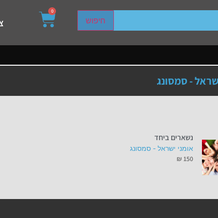
0
sired page. Touch device users, explore by touch or with s
חיפוש
צ
שראל - סמסונג
נשארים ביחד
אומני ישראל - סמסונג
₪
150