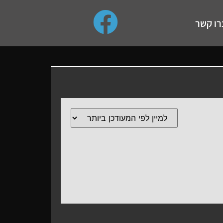
use up and down arrows to review and enter to go to the de
רו קשר