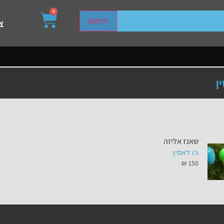
0
sired page. Touch device users, explore by touch or with s
חיפוש
צ
ן
שאנז אליזה
ג'ו דאסין
₪
150