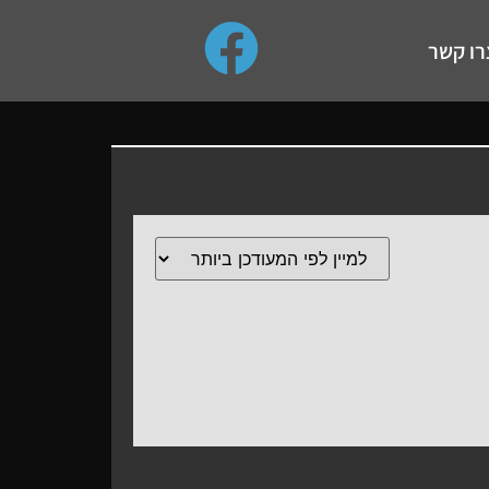
use up and down arrows to review and enter to go to the de
רו קשר