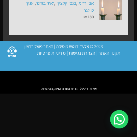
,
,
,
אבי ריימי
בנצי קלצקין
יאיר בודנר
יענקי
לוינגר
₪
180
2023 © אלעד דויטש מוסיקה | האתר פועל ברשיון
תקנון האתר
|
הצהרת נגישות
|
מדיניות פרטיות
אמיתי דיגיטל - בניית אתרים ושיווק באינטרנט