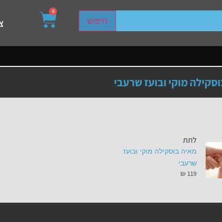
0
sired page. Touch device users, explore by touch or with s
חיפוש
צ
סקילה מוקי ובועז שרעבי
לתת
מאיה בוסקילה מוקי ובועז
שרעבי
₪
119