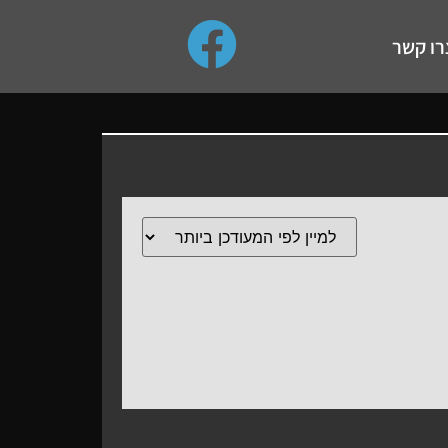
use up and down arrows to review and enter to go to the de
רו קשר