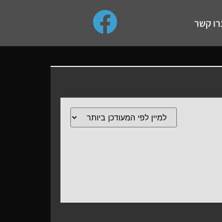
use up and down arrows to review and enter to go to the de
רו קשר