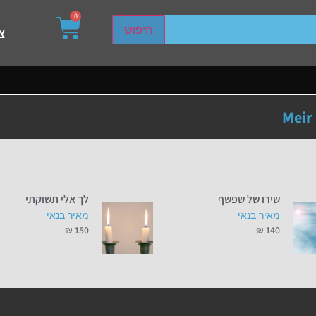
0
sired page. Touch device users, explore by touch or with s
חיפוש
צ
Meir
שירו של שפשף
לך אלי תשוקתי
מאיר בנאי
מאיר בנאי
₪
150
₪
140