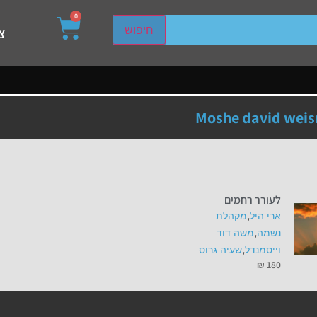
0
sired page. Touch device users, explore by touch or with s
חיפוש
צ
Moshe david wei
לעורר רחמים
,
ארי היל
מקהלת
,
נשמה
משה דוד
,
וייסמנדל
שעיה גרוס
₪
180