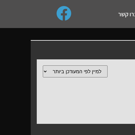
use up and down arrows to review and enter to go to the de
רו קשר