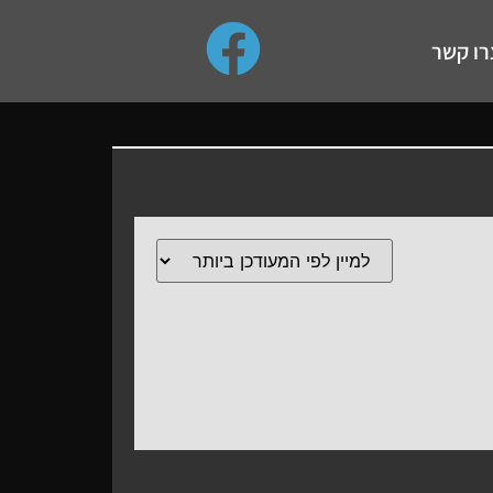
use up and down arrows to review and enter to go to the de
רו קשר