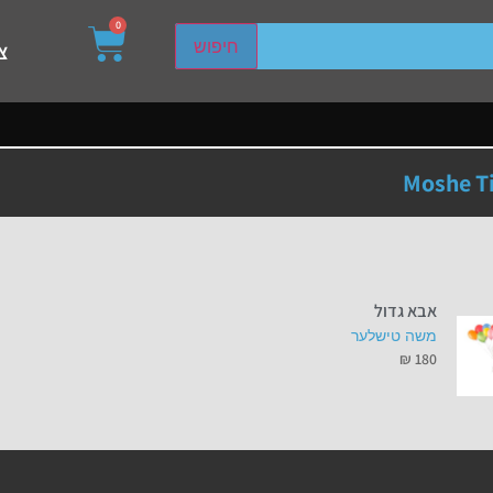
0
sired page. Touch device users, explore by touch or with s
חיפוש
צ
Moshe Ti
אבא גדול
משה טישלער
₪
180