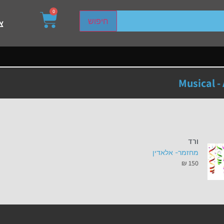
0
sired page. Touch device users, explore by touch or with s
חיפוש
צ
Musical -
ורד
מחזמר- אלאדין
₪
150