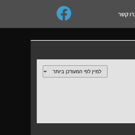
use up and down arrows to review and enter to go to the de
רו קשר