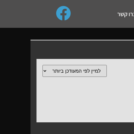
use up and down arrows to review and enter to go to the de
רו קשר