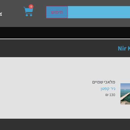
0
sired page. Touch device users, explore by touch or with s
חיפוש
צ
Nir 
מלאכי שמיים
ניר קפטן
₪
130