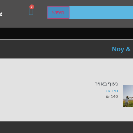
0
sired page. Touch device users, explore by touch or with s
חיפוש
צ
Noy &
נעוף באויר
נוי והדר
₪
140