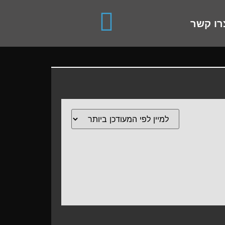
use up and down arrows to review and enter to go to the de
רו קשר