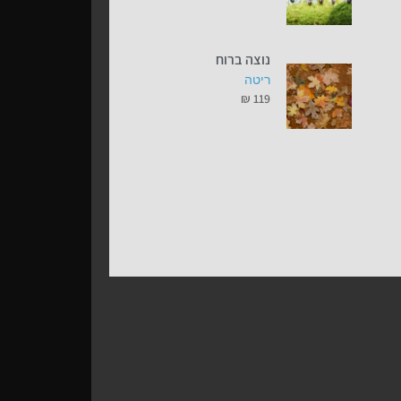
נוצה ברוח
ריטה
₪
119