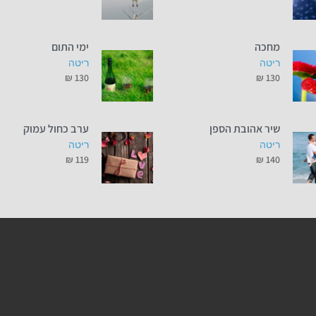
מחכה
ימי התום
ריטה
ריטה
₪
130
₪
130
שיר אהובת הספן
ערב כחול עמוק
ריטה
ריטה
₪
119
₪
140