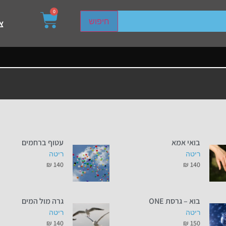
0
sired page. Touch device users, explore by touch or with s
חיפוש
צ
בואי אמא
עטוף ברחמים
ריטה
ריטה
₪
140
₪
140
בוא – גרסת ONE
גרה מול המים
ריטה
ריטה
₪
140
₪
150