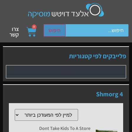
ch device users, explore by touch or with swipe gestures.
0
צרו
חיפוש
קשר
פלייבקים לפי קטגוריות
Shmorg 4
Dont Take Kids To A Store