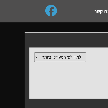
use up and down arrows to review and enter to go to the de
רו קשר