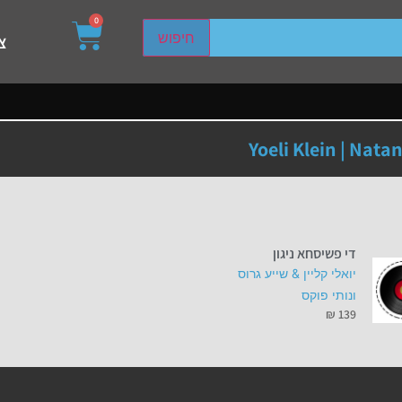
0
sired page. Touch device users, explore by touch or with s
חיפוש
צ
Yoeli Klein | Nata
די פשיסחא ניגון
יואלי קליין & שייע גרוס
ונותי פוקס
₪
139