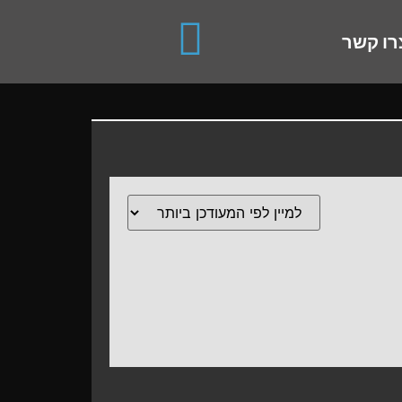
use up and down arrows to review and enter to go to the de
רו קשר