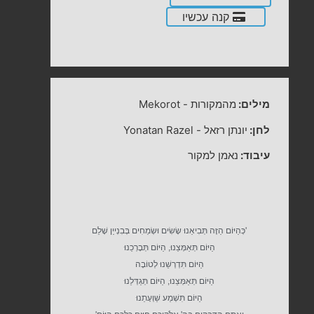
קנה עכשיו
מילים:
מהמקורות
-
Mekorot
לחן:
יונתן רזאל
-
Yonatan Razel
עיבוד:
נאמן למקור
'כְּהַיּוֹם הַזֶּה תְּבִיאֵנוּ שָׂשִׂים וּשְׂמֵחִים בְּבִנְייַן שָׁלֵם
הַיּוֹם תְּאַמְּצֵנוּ, הַיּוֹם תְּבָרְכֵנוּ
הַיּוֹם תִּדְרְשֵׁנוּ לְטוֹבָה
הַיּוֹם תְּאַמְּצֵנוּ, הַיּוֹם תְּגַדְּלֵנוּ
הַיּוֹם תִּשְׁמַע שַׁוְעָתֵנוּ