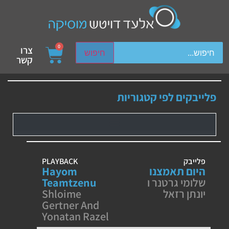
ch device users, explore by touch or with swipe gestures.
0
צרו
חיפוש
קשר
פלייבקים לפי קטגוריות
פלייבק
PLAYBACK
היום תאמצנו
Hayom
שלומי גרטנר ו
Teamtzenu
יונתן רזאל
Shloime
Gertner And
Yonatan Razel