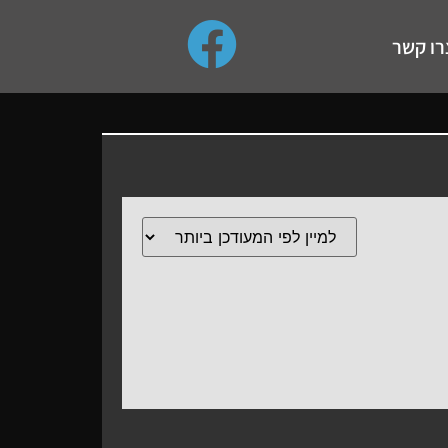
use up and down arrows to review and enter to go to the de
רו קשר