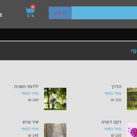
0
sired page. Touch device users, explore by touch or with s
חיפוש
צ
י
הדרך
ילדותי השניה
מתי כספי
מתי כספי
₪
140
₪
150
דקה דומיה
שיר ערש
מתי כספי
מתי כספי
₪
140
₪
150