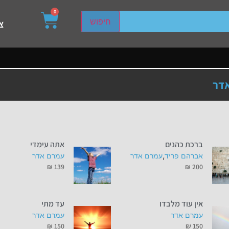
0
sired page. Touch device users, explore by touch or with s
חיפוש
צ
דר
ברכת כהנים
אתה עימדי
,
אברהם פריד
עמרם אדר
עמרם אדר
₪
139
₪
200
אין עוד מלבדו
עד מתי
עמרם אדר
עמרם אדר
₪
150
₪
150