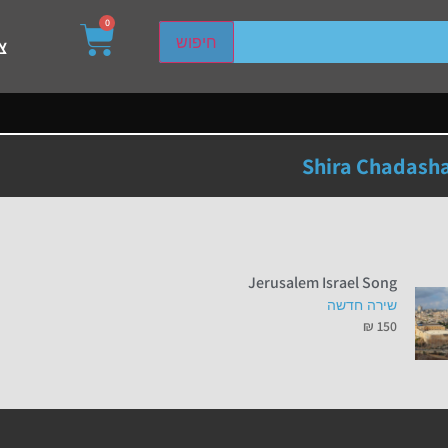
0
sired page. Touch device users, explore by touch or with s
חיפוש
צ
Shira Chadasha
Jerusalem Israel Song
שירה חדשה
₪
150