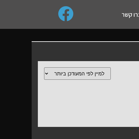
use up and down arrows to review and enter to go to the de
רו קשר