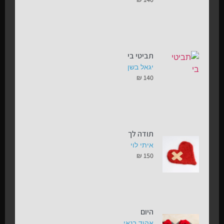
תביטי בי
יגאל בשן
₪
140
תודה לך
איתי לוי
₪
150
היום
אהוד בנאי